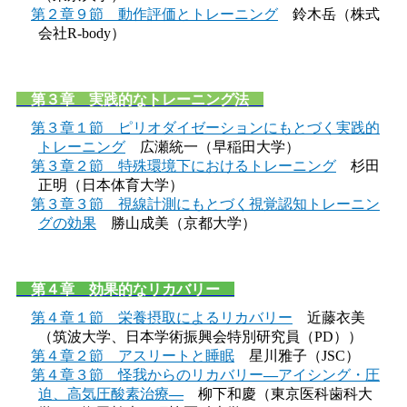
第２章９節 動作評価とトレーニング
鈴木岳（株式
会社R-body）
第３章 実践的なトレーニング法
第３章１節 ピリオダイゼーションにもとづく実践的
トレーニング
広瀬統一（早稲田大学）
第３章２節 特殊環境下におけるトレーニング
杉田
正明（日本体育大学）
第３章３節 視線計測にもとづく視覚認知トレーニン
グの効果
勝山成美（京都大学）
第４章 効果的なリカバリー
第４章１節 栄養摂取によるリカバリー
近藤衣美
（筑波大学、日本学術振興会特別研究員（PD））
第４章２節 アスリートと睡眠
星川雅子（JSC）
第４章３節 怪我からのリカバリー―アイシング・圧
迫、⾼気圧酸素治療―
柳下和慶（東京医科歯科大