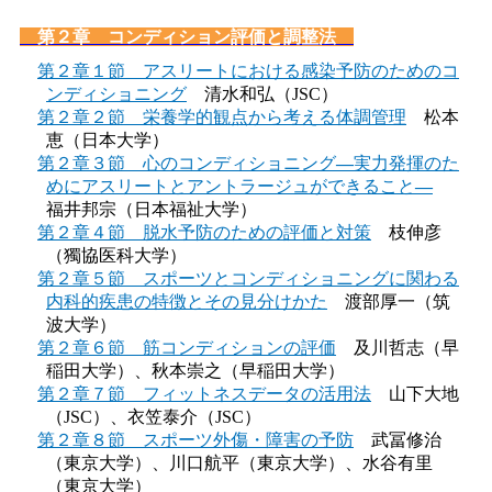
第２章 コンディション評価と調整法
第２章１節 アスリートにおける感染予防のためのコ
ンディショニング
清水和弘（JSC）
第２章２節 栄養学的観点から考える体調管理
松本
恵（日本大学）
第２章３節 ⼼のコンディショニング―実力発揮のた
めにアスリートとアントラージュができること―
福井邦宗（日本福祉大学）
第２章４節 脱水予防のための評価と対策
枝伸彦
（獨協医科大学）
第２章５節 スポーツとコンディショニングに関わる
内科的疾患の特徴とその見分けかた
渡部厚一（筑
波大学）
第２章６節 筋コンディションの評価
及川哲志（早
稲田大学）、秋本崇之（早稲田大学）
第２章７節 フィットネスデータの活⽤法
山下大地
（JSC）、衣笠泰介（JSC）
第２章８節 スポーツ外傷・障害の予防
武冨修治
（東京大学）、川口航平（東京大学）、水谷有里
（東京大学）