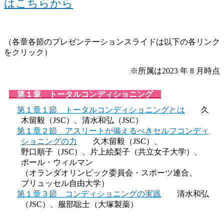
はこちらから
（各章各節のプレゼンテーションスライドは以下の各リンク
をクリック）
※所属は2023 年
8 月時点
第１章 トータルコンディショニング
第１章１節 トータルコンディショニングとは
久
木留毅（JSC）、清水和弘（JSC）
第１章２節 アスリートが備えるべきセルフコンディ
ショニングの力
久木留毅（JSC）、
野口順子（JSC）、
片上絵梨子（共立⼥子大学）、
ポール・ウィルマン
（オランダオリンピック委員会・
スポーツ連合、
ブリュッセル自由大学）
第１章３節 コンディショニングの実践
清水和弘
（JSC）、服部聡士（大塚製薬）