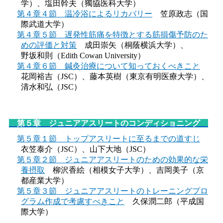
学）、
塩田幹夫（獨協医科大学）
第４章４節 温冷浴によるリカバリー
笠原政志（国
際武道大学）
第４章５節 遅発性筋痛を特徴とする筋損傷予防のた
めの評価と対策
成田崇矢（桐蔭横浜大学）、
野坂和則（Edith Cowan University）
第４章６節 鍼灸治療について知っておくべきこと
花岡裕吉（JSC）、
藤本英樹（東京有明医療大学）、
清水和弘（JSC）
第５章 ジュニアアスリートのコンディショニング
第５章１節 トップアスリートに至るまでの道すじ
衣笠泰介（JSC）、山下大地（JSC）
第５章２節 ジュニアアスリートのための効果的な栄
養摂取
柳沢香絵（相模⼥子大学）、吉岡美子（京
都産業大学）
第５章３節 ジュニアアスリートのトレーニングプロ
グラム作成で考慮すべきこと
久保潤二郎（平成国
際大学）