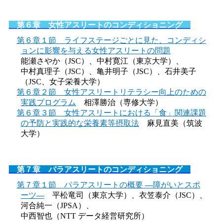
第６章 女性アスリートのコンディショニング
第６章１節 ライフステージごとに見た、コンディシ
ョンに影響を与える⼥性アスリートの問題
能瀬さやか（JSC）、
中村寛江（東京大学）、
中村真理子（JSC）、
亀井明子（JSC）、
石井美子
（JSC、⼥子栄養大学）
第６章２節 ⼥性アスリートリテラシー向上のための
実践プログラム
相澤勝治（専修大学）
第６章３節 ⼥性アスリートにおける「⾷」関連課題
の予防と実践的な栄養素等摂取法
麻見直美（筑波
大学）
第７章 パラアスリートのコンディショニング
第７章１節 パラアスリートの概要 ―障がいとスポ
ーツ―
平松竜司（東京大学）、衣笠泰介（JSC）、
河合純一（JPSA）、
中西智也（NTT データ経営研究所）